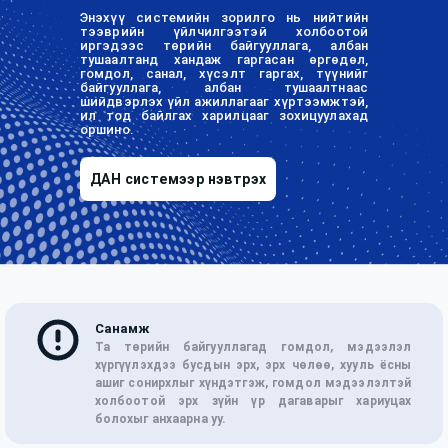
Энэхүү системийн зорилго нь нийтийн
тээврийн үйлчилгээтэй холбоотой
иргэдээс төрийн байгууллага, албан
тушаалтанд хандаж гаргасан өргөдөл,
гомдол, санал, хүсэлт гаргах, түүнийг
байгууллага, албан тушаалтнаас
шийдвэрлэх үйл ажиллагааг хүртээмжтэй,
ил тод байлгах харилцааг зохицуулахад
оршино.
ДАН системээр нэвтрэх
Санамж
Та төрийн байгууллагад гомдол, мэдээлэл
хүргүүлэхдээ бусдын эрх, эрх чөлөө, хууль ёсны
ашиг сонирхлыг хүндэтгэж, гомдол мэдээлэлтэй
холбоотой эрх зүйн үр дагаварыг хариуцах
болохыг анхаарна уу.