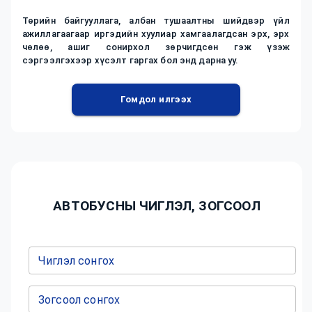
Төрийн байгууллага, албан тушаалтны шийдвэр үйл
ажиллагаагаар иргэдийн хуулиар хамгаалагдсан эрх, эрх
чөлөө, ашиг сонирхол зөрчигдсөн гэж үзэж
сэргээлгэхээр хүсэлт гаргах бол энд дарна уу.
Гомдол илгээх
АВТОБУСНЫ ЧИГЛЭЛ, ЗОГСООЛ
Чиглэл сонгох
Зогсоол сонгох