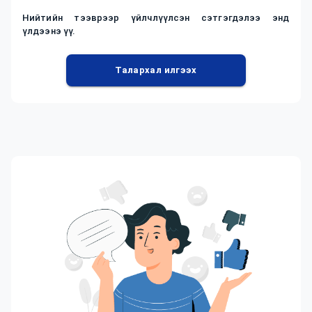
Нийтийн тээврээр үйлчлүүлсэн сэтгэгдэлээ энд
үлдээнэ үү.
Талархал илгээх