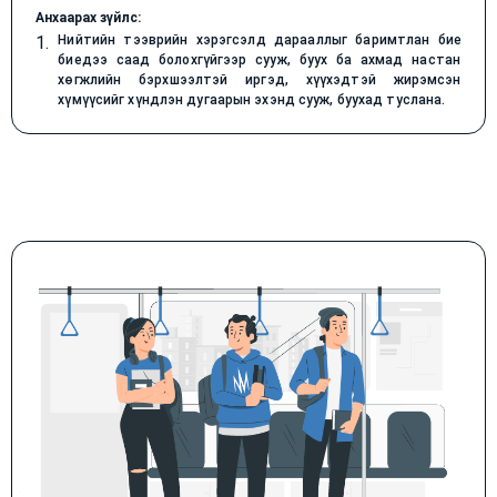
Анхаарах зүйлс:
1.
Нийтийн тээврийн хэрэгсэлд дарааллыг баримтлан бие
биедээ саад болохгүйгээр сууж, буух ба ахмад настан
хөгжлийн бэрхшээлтэй иргэд, хүүхэдтэй жирэмсэн
хүмүүсийг хүндлэн дугаарын эхэнд сууж, буухад туслана.