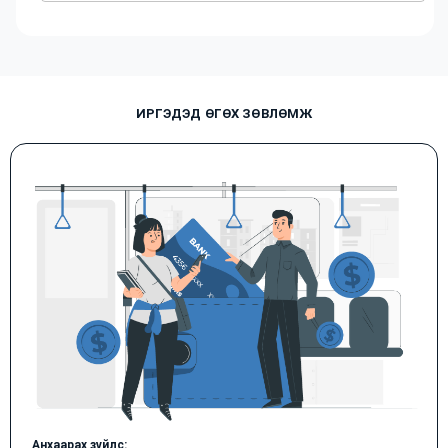
ИРГЭДЭД ӨГӨХ ЗӨВЛӨМЖ
Анхаарах зүйлс: