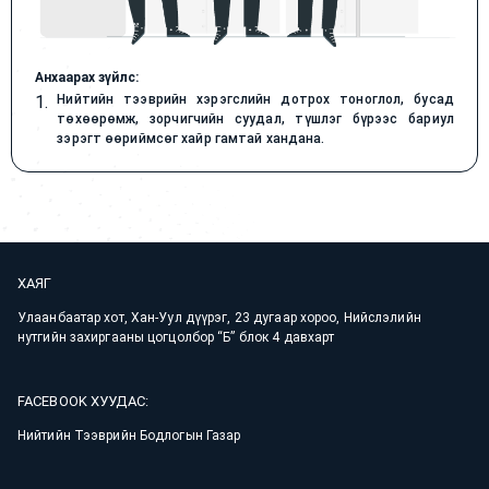
Анхаарах зүйлс:
1.
Нийтийн тээврийн хэрэгслийн дотрох тоноглол, бусад
төхөөрөмж, зорчигчийн суудал, түшлэг бүрээс бариул
зэрэгт өөриймсөг хайр гамтай хандана.
ХАЯГ
Улаанбаатар хот, Хан-Уул дүүрэг, 23 дугаар хороо, Нийслэлийн
нутгийн захиргааны цогцолбор “Б” блок 4 давхарт
FACEBOOK ХУУДАС:
Нийтийн Тээврийн Бодлогын Газар