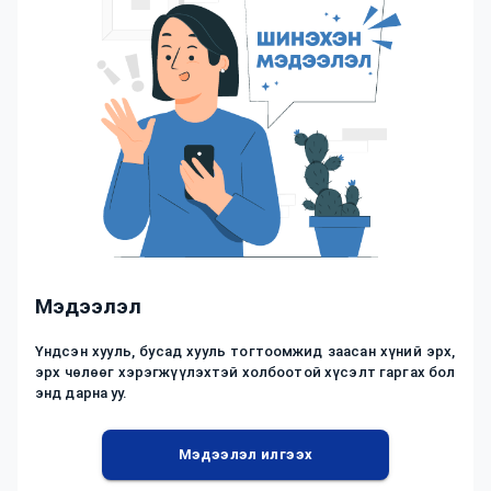
Мэдээлэл
Үндсэн хууль, бусад хууль тогтоомжид заасан хүний эрх,
эрх чөлөөг хэрэгжүүлэхтэй холбоотой хүсэлт гаргах бол
энд дарна уу.
Мэдээлэл илгээх