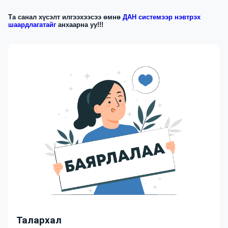
Та санал хүсэлт илгээхээсээ өмнө
ДАН системээр нэвтрэх
шаардлагатайг
анхаарна уу!!!
Талархал